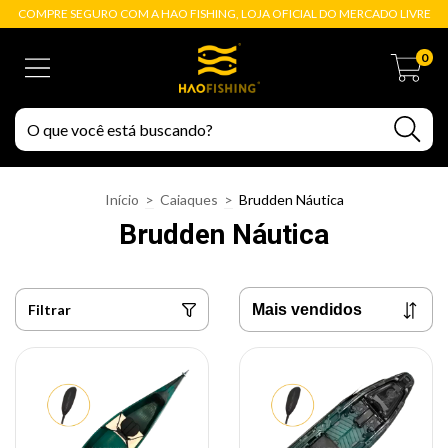
COMPRE SEGURO COM A HAO FISHING, LOJA OFICIAL DO MERCADO LIVRE
0
Início
>
Caiaques
>
Brudden Náutica
Brudden Náutica
Filtrar