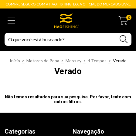
COMPRE SEGURO COM A HAO FISHING, LOJA OFICIAL DO MERCADO LIVRE
0
Início
>
Motores de Popa
>
Mercury
>
4 Tempos
>
Verado
Verado
Não temos resultados para sua pesquisa. Por favor, tente com
outros filtros.
Categorias
Navegação