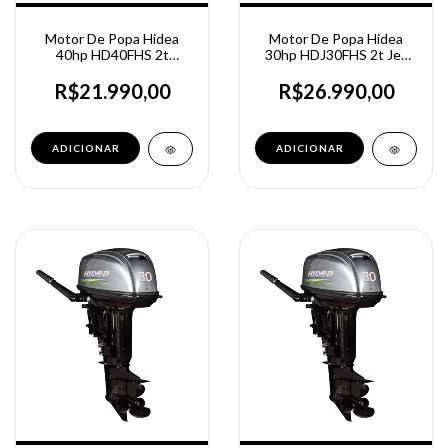
Motor De Popa Hidea
Motor De Popa Hidea
40hp HD40FHS 2t
30hp HDJ30FHS 2t Jet
Partida manual - Rabeta
Turbo Partida Manual
curta
R$21.990,00
R$26.990,00