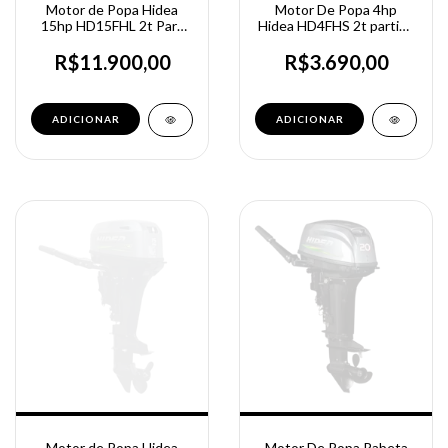
Motor de Popa Hidea
Motor De Popa 4hp
15hp HD15FHL 2t Para
Hidea HD4FHS 2t partida
Veleiro - Rabeta Longa -
manual
Partida Manual
R$11.900,00
R$3.690,00
Motor de Popa Hidea
Motor De Popa Rabeta