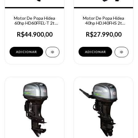
Motor De Popa Hidea
Motor De Popa Hidea
60hp HD60FFEL-T 2t
40hp HDJ40FHS 2t
Partida Elétrica
Partida Manual - Rabeta
Jet Turbo
R$44.900,00
R$27.990,00