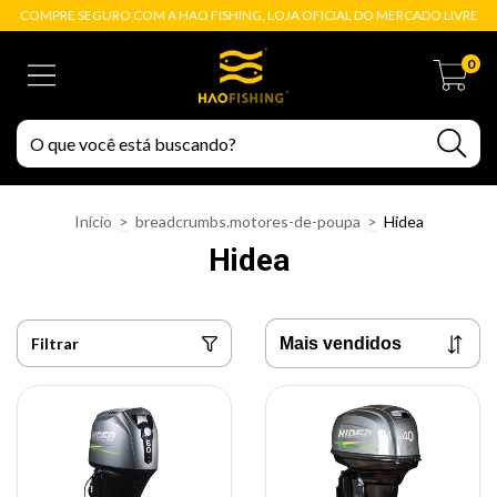
COMPRE SEGURO COM A HAO FISHING, LOJA OFICIAL DO MERCADO LIVRE
0
Início
>
breadcrumbs.motores-de-poupa
>
Hidea
Hidea
Filtrar