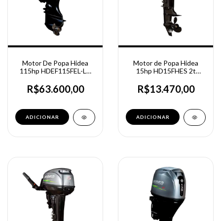
Motor De Popa Hidea
Motor de Popa Hidea
115hp HDEF115FEL-LT
15hp HD15FHES 2t
4t Partida Elétrica -
Partida Elétrica
Power trim tilt - Rabeta
R$63.600,00
R$13.470,00
25"