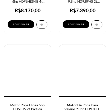
6hp HDF6HES-IB 4t
9.8hp HD9.8FHS 2t
Partida Elétrica Rabeta
Partida Manual
curta
R$8.170,00
R$7.390,00
Motor Popa Hidea 5hp
Motor De Popa Para
HD5FHS 2t Partida
Veleiro 9.8hp HD9.8FHL