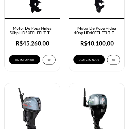
Motor De Popa Hidea
Motor De Popa Hidea
50hp HD50EFI-FELT-T 4t
40hp HD40EFI-FELT-T 4t
Partida Elétrica - Power
Partida Elétrica - Power
trim
trim
R$45.260,00
R$40.100,00