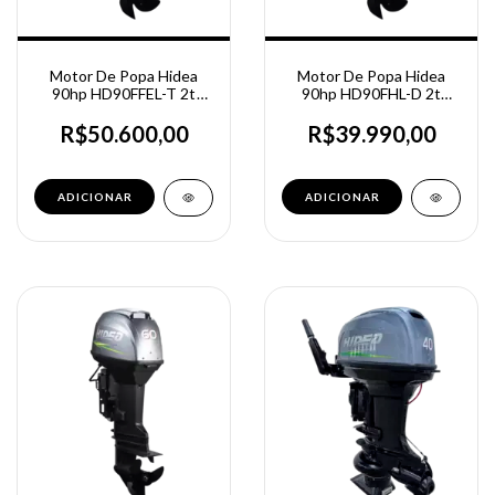
Motor De Popa Hidea
Motor De Popa Hidea
90hp HD90FFEL-T 2t
90hp HD90FHL-D 2t
Partida Elétrica - Rabeta
Partida Manual - Rabeta
Longa - Power Trim
Longa
R$50.600,00
R$39.990,00