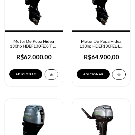
Motor De Popa Hidea
Motor De Popa Hidea
130hp HDEF130FEX-T 4t
130hp HDEF130FEL-LT
Partida Elétrica - Contra
4t Partida Elétrica -
Rotante
Power trim tilt - Rabeta
R$62.000,00
R$64.900,00
25"