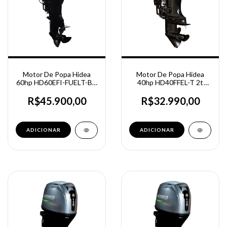
Motor De Popa Hidea
Motor De Popa Hidea
60hp HD60EFI-FUELT-BT
40hp HD40FFEL-T 2t
4t Partida Elétrica -
Partida, comando e trim
Power trim - BigTiler
R$45.900,00
R$32.990,00