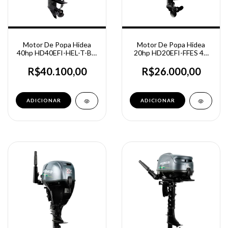
Motor De Popa Hidea
Motor De Popa Hidea
40hp HD40EFI-HEL-T-BT
20hp HD20EFI-FFES 4T
4t Partida Elétrica -
Partida Elétrica -
Manche Big Tiller
Comando a Distância
R$40.100,00
R$26.000,00