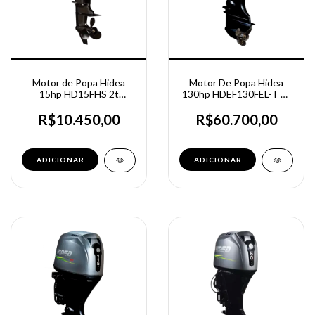
Motor de Popa Hidea
Motor De Popa Hidea
15hp HD15FHS 2t
130hp HDEF130FEL-T 4t
Partida Manual
Partida Elétrica - Power
trim tilt
R$10.450,00
R$60.700,00