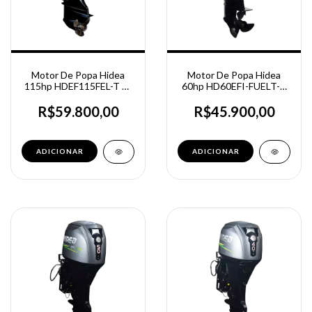
Motor De Popa Hidea
Motor De Popa Hidea
115hp HDEF115FEL-T 4t
60hp HD60EFI-FUELT-T
Partida Elétrica - Power
4t Partida Elétrica -
trim tilt
Power trim
R$59.800,00
R$45.900,00