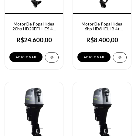
Motor De Popa Hidea
Motor De Popa Hidea
20hp HD20EFI-HES 4T
6hp HD6HEL-IB 4t
Partida Elétrica - Manche
Partida Elétrica - Rabeta
longa
R$24.600,00
R$8.400,00